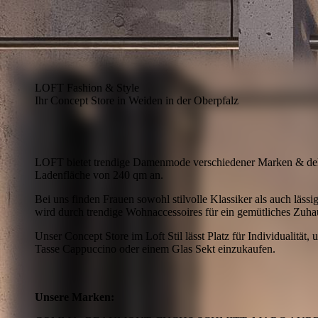
LOFT Fashion & Style
Ihr Concept Store in Weiden in der Oberpfalz
LOFT bietet trendige Damenmode verschiedener Marken & dek
Ladenfläche von 240 qm an.
Bei uns finden Frauen sowohl stilvolle Klassiker als auch läss
wird durch trendige Wohnaccessoires für ein gemütliches Zuha
Unser Concept Store im Loft Stil lässt Platz für Individualität,
Tasse Cappuccino oder einem Glas Sekt einzukaufen.
Unsere Marken: