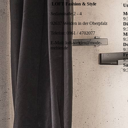
LOFT Fashion & Style
Un
Sedanstraße 2 - 4
M
9
:
92637 Weiden in der Oberpfalz
Di
9
:
Telefon: 0961 / 4702077
Mi
9
:
E-Mail: loft-weiden@mode-
Do
mehler.de
9
:
Fr
9
:
Sa
9
: