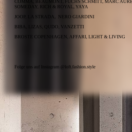
COMMA, BEAUMONT, FUCHS SCHMITT, MARC AURE
SOMEDAY, RICH & ROYAL, YAYA
JOOP, LA STRADA, NERO GIARDINI
BIBA, LIZAS, QUDO, VANZETTI
BROSTE COPENHAGEN, AFFARI, LIGHT & LIVING
Folge uns auf Instagram @loft.fashion.style