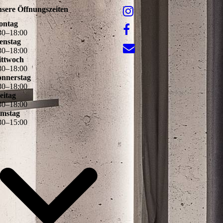
sere Öffnungszeiten
ontag
30
–
18
:
00
enstag
30
–
18
:
00
ttwoch
30
–
18
:
00
nnerstag
30
–
18
:
00
eitag
30
–
18
:
00
mstag
30
–
15
:
00